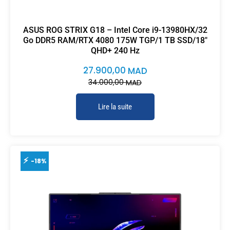
ASUS ROG STRIX G18 – Intel Core i9-13980HX/32
Go DDR5 RAM/RTX 4080 175W TGP/1 TB SSD/18″
QHD+ 240 Hz
27.900,00
MAD
34.000,00
MAD
Lire la suite
-18%