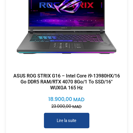
ASUS ROG STRIX G16 – Intel Core i9-13980HX/16
Go DDR5 RAM/RTX 4070 8Go/1 To SSD/16″
WUXGA 165 Hz
18.900,00
MAD
23.000,00
MAD
Lire la suite