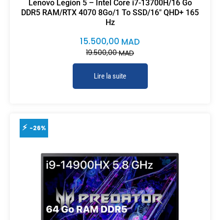
Lenovo Legion 5 – Intel Core i7-13700H/16 Go
DDR5 RAM/RTX 4070 8Go/1 To SSD/16″ QHD+ 165
Hz
15.500,00
MAD
19.500,00
MAD
Lire la suite
-26%