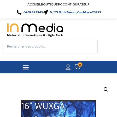
ACCUEIL
BOUTIQUE
PC CONFIGURATEUR
06 60 35 23 45
N, 179 Bd de Témara, Casablanca 20153
0