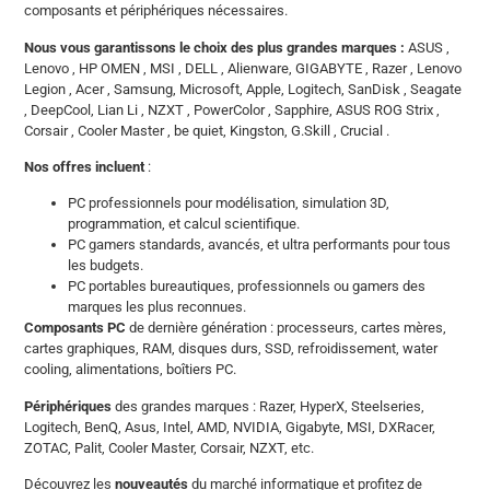
composants et périphériques nécessaires.
Nous vous garantissons le choix des plus grandes marques :
ASUS ,
Lenovo , HP OMEN , MSI , DELL , Alienware, GIGABYTE , Razer , Lenovo
Legion , Acer , Samsung, Microsoft, Apple, Logitech, SanDisk , Seagate
, DeepCool, Lian Li , NZXT , PowerColor , Sapphire, ASUS ROG Strix ,
Corsair , Cooler Master , be quiet, Kingston, G.Skill , Crucial .
Nos offres incluent
:
PC professionnels pour modélisation, simulation 3D,
programmation, et calcul scientifique.
PC gamers standards, avancés, et ultra performants pour tous
les budgets.
PC portables bureautiques, professionnels ou gamers des
marques les plus reconnues.
Composants PC
de dernière génération : processeurs, cartes mères,
cartes graphiques, RAM, disques durs, SSD, refroidissement, water
cooling, alimentations, boîtiers PC.
Périphériques
des grandes marques : Razer, HyperX, Steelseries,
Logitech, BenQ, Asus, Intel, AMD, NVIDIA, Gigabyte, MSI, DXRacer,
ZOTAC, Palit, Cooler Master, Corsair, NZXT, etc.
Découvrez les
nouveautés
du marché informatique et profitez de