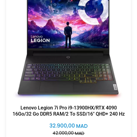
Lenovo Legion 7i Pro i9-13900HX/RTX 4090
16Go/32 Go DDR5 RAM/2 To SSD/16″ QHD+ 240 Hz
32.900,00
MAD
42.000,00
MAD