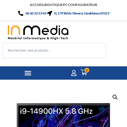
ACCUEIL
BOUTIQUE
PC CONFIGURATEUR
06 60 35 23 45
N, 179 Bd de Témara, Casablanca 20153
0