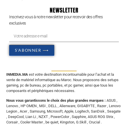
NEWSLETTER
Inscrivez-vous à notre newsletter pour recevoir des offres
exclusives
S'ABONNER ⟶
INMEDIA.MA
est votre destination incontournable pour l’achat et la
vente de matériel informatique au Maroc. Nous proposons des setups
gaming, pc de bureau, pc portables, et pc gamer, ainsi que tous les
composants et périphériques nécessaires.
Nous vous garantissons le choix des plus grandes marques :
ASUS ,
Lenovo , HP OMEN , MSI , DELL , Alienware, GIGABYTE , Razer , Lenovo
Legion , Acer , Samsung, Microsoft, Apple, Logitech, SanDisk , Seagate
, DeepCool, Lian Li , NZXT , PowerColor , Sapphire, ASUS ROG Strix ,
Corsair , Cooler Master , be quiet, Kingston, G.Skill , Crucial .