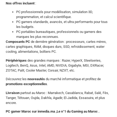
Nos offres incluent
:
PC professionnels pour modélisation, simulation 3D,
programmation, et calcul scientifique.
PC gamers standards, avancés, et ultra performants pour tous
les budgets.
PC portables bureautiques, professionnels ou gamers des
marques les plus reconnues.
Composants PC
de dernière génération : processeurs, cartes mères,
cartes graphiques, RAM, disques durs, SSD, refroidissement, water
cooling, alimentations, boîtiers PC.
Périphériques
des grandes marques : Razer, HyperX, Steelseries,
Logitech, BenQ, Asus, Intel, AMD, NVIDIA, Gigabyte, MSI, DXRacer,
ZOTAC, Palit, Cooler Master, Corsair, NZXT, etc.
Découvrez les
nouveautés
du marché informatique et profitez de
promotions exceptionnelles
.
Livraison
partout au Maroc : Marrakech, Casablanca, Rabat, Salé, Fès,
Tanger, Tétouan, Oujda, Dakhla, Agadir, El-Jadida, Essaouira, et plus
encore.
PC gamer Maroc sur inmedia.ma ,Le n°1 du Gaming au Maroc .