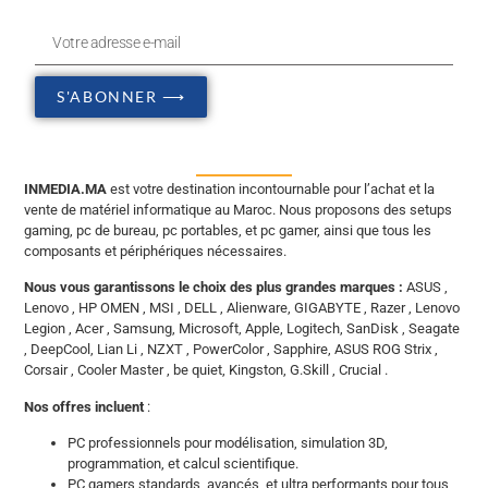
S'ABONNER ⟶
INMEDIA.MA
est votre destination incontournable pour l’achat et la
vente de matériel informatique au Maroc. Nous proposons des setups
gaming, pc de bureau, pc portables, et pc gamer, ainsi que tous les
composants et périphériques nécessaires.
Nous vous garantissons le choix des plus grandes marques :
ASUS ,
Lenovo , HP OMEN , MSI , DELL , Alienware, GIGABYTE , Razer , Lenovo
Legion , Acer , Samsung, Microsoft, Apple, Logitech, SanDisk , Seagate
, DeepCool, Lian Li , NZXT , PowerColor , Sapphire, ASUS ROG Strix ,
Corsair , Cooler Master , be quiet, Kingston, G.Skill , Crucial .
Nos offres incluent
:
PC professionnels pour modélisation, simulation 3D,
programmation, et calcul scientifique.
PC gamers standards, avancés, et ultra performants pour tous