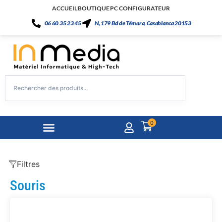
ACCUEIL
BOUTIQUE
PC CONFIGURATEUR
06 60 35 23 45
N, 179 Bd de Témara, Casablanca 20153
0
Filtres
Souris