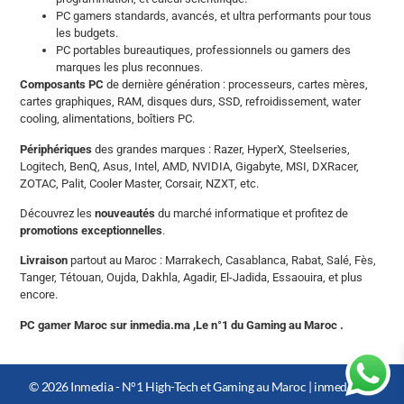
PC gamers standards, avancés, et ultra performants pour tous
les budgets.
PC portables bureautiques, professionnels ou gamers des
marques les plus reconnues.
Composants PC
de dernière génération : processeurs, cartes mères,
cartes graphiques, RAM, disques durs, SSD, refroidissement, water
cooling, alimentations, boîtiers PC.
Périphériques
des grandes marques : Razer, HyperX, Steelseries,
Logitech, BenQ, Asus, Intel, AMD, NVIDIA, Gigabyte, MSI, DXRacer,
ZOTAC, Palit, Cooler Master, Corsair, NZXT, etc.
Découvrez les
nouveautés
du marché informatique et profitez de
promotions exceptionnelles
.
Livraison
partout au Maroc : Marrakech, Casablanca, Rabat, Salé, Fès,
Tanger, Tétouan, Oujda, Dakhla, Agadir, El-Jadida, Essaouira, et plus
encore.
PC gamer Maroc sur inmedia.ma ,Le n°1 du Gaming au Maroc .
© 2026 Inmedia - N°1 High-Tech et Gaming au Maroc |
inmedia.ma