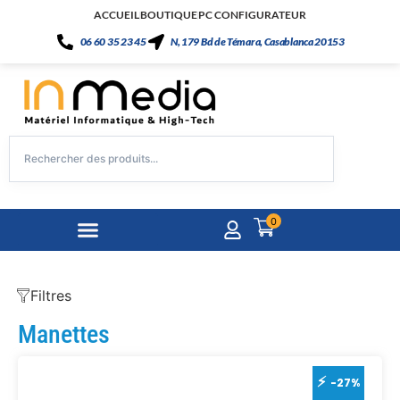
ACCUEIL
BOUTIQUE
PC CONFIGURATEUR
06 60 35 23 45
N, 179 Bd de Témara, Casablanca 20153
0
Filtres
Manettes
-27%