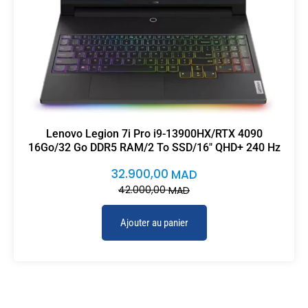
Lenovo Legion 7i Pro i9-13900HX/RTX 4090
16Go/32 Go DDR5 RAM/2 To SSD/16″ QHD+ 240 Hz
32.900,00
MAD
42.000,00
MAD
Ajouter au panier