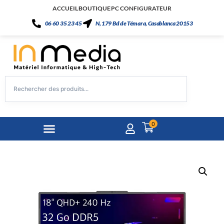
ACCUEIL
BOUTIQUE
PC CONFIGURATEUR
06 60 35 23 45
N, 179 Bd de Témara, Casablanca 20153
0