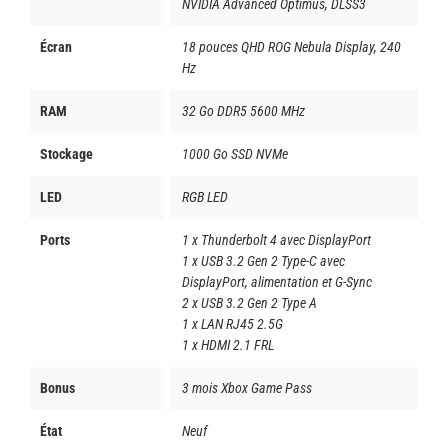
NVIDIA Advanced Optimus, DLSS3
Écran
18 pouces QHD ROG Nebula Display, 240
Hz
RAM
32 Go DDR5 5600 MHz
Stockage
1000 Go SSD NVMe
LED
RGB LED
Ports
1 x Thunderbolt 4 avec DisplayPort
1 x USB 3.2 Gen 2 Type-C avec
DisplayPort, alimentation et G-Sync
2 x USB 3.2 Gen 2 Type A
1 x LAN RJ45 2.5G
1 x HDMI 2.1 FRL
Bonus
3 mois Xbox Game Pass
État
Neuf