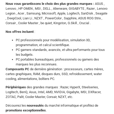
Nous vous garantissons le choix des plus grandes marques :
ASUS ,
Lenovo , HP OMEN , MSI , DELL , Alienware, GIGABYTE , Razer , Lenovo
Legion , Acer , Samsung, Microsoft, Apple, Logitech, SanDisk , Seagate
, DeepCool, Lian Li , NZXT , PowerColor , Sapphire, ASUS ROG Strix ,
Corsair , Cooler Master , be quiet, Kingston, G.Skill , Crucial .
Nos offres incluent
:
PC professionnels pour modélisation, simulation 3D,
programmation, et calcul scientifique.
PC gamers standards, avancés, et ultra performants pour tous
les budgets.
PC portables bureautiques, professionnels ou gamers des
marques les plus reconnues.
Composants PC
de dernière génération : processeurs, cartes mères,
cartes graphiques, RAM, disques durs, SSD, refroidissement, water
cooling, alimentations, boîtiers PC.
Périphériques
des grandes marques : Razer, HyperX, Steelseries,
Logitech, BenQ, Asus, Intel, AMD, NVIDIA, Gigabyte, MSI, DXRacer,
ZOTAC, Palit, Cooler Master, Corsair, NZXT, etc.
Découvrez les
nouveautés
du marché informatique et profitez de
promotions exceptionnelles
.