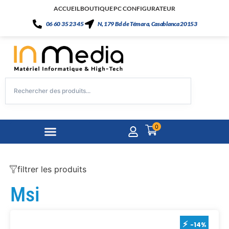
ACCUEIL
BOUTIQUE
PC CONFIGURATEUR
06 60 35 23 45
N, 179 Bd de Témara, Casablanca 20153
0
filtrer les produits
Msi
-14%