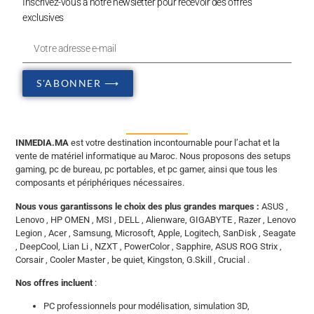
Inscrivez-vous à notre newsletter pour recevoir des offres
exclusives
S'ABONNER ⟶
INMEDIA.MA
est votre destination incontournable pour l’achat et la
vente de matériel informatique au Maroc. Nous proposons des setups
gaming, pc de bureau, pc portables, et pc gamer, ainsi que tous les
composants et périphériques nécessaires.
Nous vous garantissons le choix des plus grandes marques :
ASUS ,
Lenovo , HP OMEN , MSI , DELL , Alienware, GIGABYTE , Razer , Lenovo
Legion , Acer , Samsung, Microsoft, Apple, Logitech, SanDisk , Seagate
, DeepCool, Lian Li , NZXT , PowerColor , Sapphire, ASUS ROG Strix ,
Corsair , Cooler Master , be quiet, Kingston, G.Skill , Crucial .
Nos offres incluent
:
PC professionnels pour modélisation, simulation 3D,