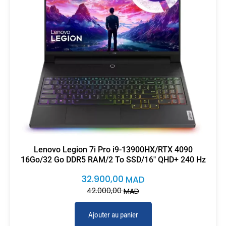
Lenovo Legion 7i Pro i9-13900HX/RTX 4090
16Go/32 Go DDR5 RAM/2 To SSD/16″ QHD+ 240 Hz
32.900,00
MAD
42.000,00
MAD
Ajouter au panier