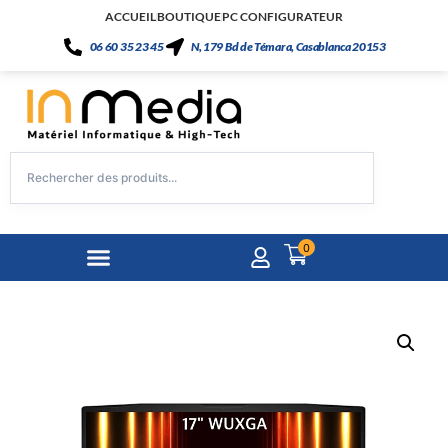
ACCUEIL
BOUTIQUE
PC CONFIGURATEUR
06 60 35 23 45
N, 179 Bd de Témara, Casablanca 20153
0