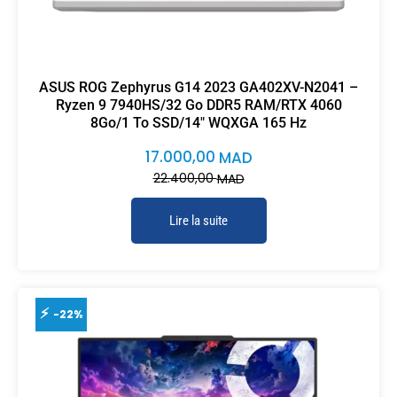
ASUS ROG Zephyrus G14 2023 GA402XV-N2041 –
Ryzen 9 7940HS/32 Go DDR5 RAM/RTX 4060
8Go/1 To SSD/14″ WQXGA 165 Hz
17.000,00
MAD
22.400,00
MAD
Lire la suite
-22%