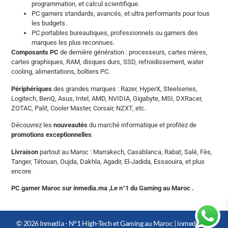
programmation, et calcul scientifique.
PC gamers standards, avancés, et ultra performants pour tous
les budgets.
PC portables bureautiques, professionnels ou gamers des
marques les plus reconnues.
Composants PC
de dernière génération : processeurs, cartes mères,
cartes graphiques, RAM, disques durs, SSD, refroidissement, water
cooling, alimentations, boîtiers PC.
Périphériques
des grandes marques : Razer, HyperX, Steelseries,
Logitech, BenQ, Asus, Intel, AMD, NVIDIA, Gigabyte, MSI, DXRacer,
ZOTAC, Palit, Cooler Master, Corsair, NZXT, etc.
Découvrez les
nouveautés
du marché informatique et profitez de
promotions exceptionnelles
.
Livraison
partout au Maroc : Marrakech, Casablanca, Rabat, Salé, Fès,
Tanger, Tétouan, Oujda, Dakhla, Agadir, El-Jadida, Essaouira, et plus
encore.
PC gamer Maroc sur inmedia.ma ,Le n°1 du Gaming au Maroc .
© 2026 Inmedia - N°1 High-Tech et Gaming au Maroc |
inmedia.ma