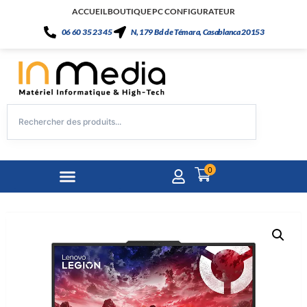
ACCUEIL
BOUTIQUE
PC CONFIGURATEUR
06 60 35 23 45
N, 179 Bd de Témara, Casablanca 20153
0