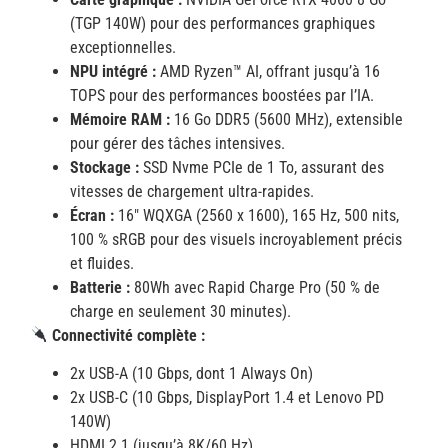
(TGP 140W) pour des performances graphiques
exceptionnelles.
NPU intégré :
AMD Ryzen™ AI, offrant jusqu’à 16
TOPS pour des performances boostées par l’IA.
Mémoire RAM :
16 Go DDR5 (5600 MHz), extensible
pour gérer des tâches intensives.
Stockage :
SSD Nvme PCIe de 1 To, assurant des
vitesses de chargement ultra-rapides.
Écran :
16″ WQXGA (2560 x 1600), 165 Hz, 500 nits,
100 % sRGB pour des visuels incroyablement précis
et fluides.
Batterie :
80Wh avec Rapid Charge Pro (50 % de
charge en seulement 30 minutes).
Connectivité complète :
2x USB-A (10 Gbps, dont 1 Always On)
2x USB-C (10 Gbps, DisplayPort 1.4 et Lenovo PD
140W)
HDMI 2.1 (jusqu’à 8K/60 Hz)