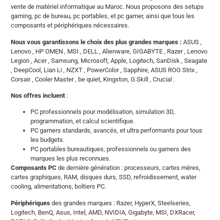
vente de matériel informatique au Maroc. Nous proposons des setups
gaming, pc de bureau, pc portables, et pc gamer, ainsi que tous les
composants et périphériques nécessaires.
Nous vous garantissons le choix des plus grandes marques :
ASUS ,
Lenovo , HP OMEN , MSI , DELL , Alienware, GIGABYTE , Razer , Lenovo
Legion , Acer , Samsung, Microsoft, Apple, Logitech, SanDisk , Seagate
, DeepCool, Lian Li , NZXT , PowerColor , Sapphire, ASUS ROG Strix ,
Corsair , Cooler Master , be quiet, Kingston, G.Skill , Crucial .
Nos offres incluent
:
PC professionnels pour modélisation, simulation 3D,
programmation, et calcul scientifique.
PC gamers standards, avancés, et ultra performants pour tous
les budgets.
PC portables bureautiques, professionnels ou gamers des
marques les plus reconnues.
Composants PC
de dernière génération : processeurs, cartes mères,
cartes graphiques, RAM, disques durs, SSD, refroidissement, water
cooling, alimentations, boîtiers PC.
Périphériques
des grandes marques : Razer, HyperX, Steelseries,
Logitech, BenQ, Asus, Intel, AMD, NVIDIA, Gigabyte, MSI, DXRacer,