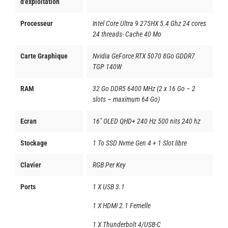
d'exploitation
Processeur
Intel Core Ultra 9 275HX 5.4 Ghz 24 cores
24 threads- Cache 40 Mo
Carte Graphique
Nvidia GeForce RTX 5070 8Go GDDR7
TGP 140W
RAM
32 Go DDR5 6400 MHz (2 x 16 Go – 2
slots – maximum 64 Go)
Ecran
16" OLED QHD+ 240 Hz 500 nits 240 hz
Stockage
1 To SSD Nvme Gen 4 + 1 Slot libre
Clavier
RGB Per Key
Ports
1 X USB 3.1
1 X HDMI 2.1 Femelle
1 X Thunderbolt 4/USB-C