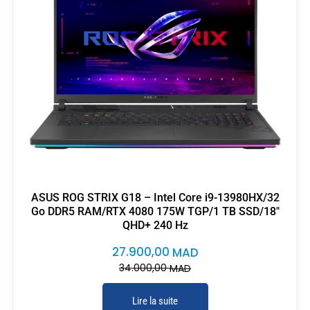
ASUS ROG STRIX G18 – Intel Core i9-13980HX/32
Go DDR5 RAM/RTX 4080 175W TGP/1 TB SSD/18″
QHD+ 240 Hz
27.900,00
MAD
34.000,00
MAD
Lire la suite