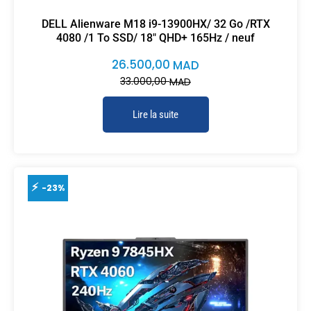
DELL Alienware M18 i9-13900HX/ 32 Go /RTX
4080 /1 To SSD/ 18″ QHD+ 165Hz / neuf
26.500,00
MAD
33.000,00
MAD
Lire la suite
-23%