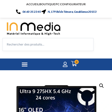
ACCUEIL
BOUTIQUE
PC CONFIGURATEUR
06 60 35 23 45
N, 179 Bd de Témara, Casablanca 20153
0