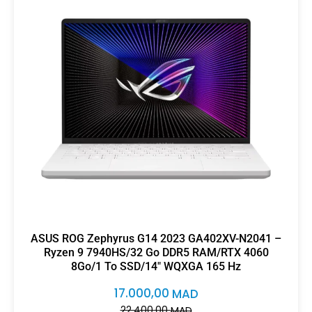
ASUS ROG Zephyrus G14 2023 GA402XV-N2041 –
Ryzen 9 7940HS/32 Go DDR5 RAM/RTX 4060
8Go/1 To SSD/14″ WQXGA 165 Hz
17.000,00
MAD
22.400,00
MAD