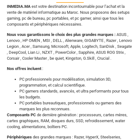
INMEDIA.MA
est votre destination incontournable pour l’achat et la
vente de matériel informatique au Maroc. Nous proposons des setups
gaming, pc de bureau, pc portables, et pc gamer, ainsi que tous les
composants et périphériques nécessaires.
Nous vous garantissons le choix des plus grandes marques :
ASUS ,
Lenovo , HP OMEN , MSI , DELL , Alienware, GIGABYTE , Razer , Lenovo
Legion , Acer , Samsung, Microsoft, Apple, Logitech, SanDisk , Seagate
, DeepCool, Lian Li , NZXT , PowerColor , Sapphire, ASUS ROG Strix ,
Corsair , Cooler Master , be quiet, Kingston, G.Skill , Crucial .
Nos offres incluent
:
PC professionnels pour modélisation, simulation 3D,
programmation, et calcul scientifique.
PC gamers standards, avancés, et ultra performants pour tous
les budgets.
PC portables bureautiques, professionnels ou gamers des
marques les plus reconnues.
Composants PC
de dernière génération : processeurs, cartes mères,
cartes graphiques, RAM, disques durs, SSD, refroidissement, water
cooling, alimentations, boîtiers PC.
Périphériques
des grandes marques : Razer, HyperX, Steelseries,