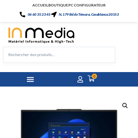
ACCUEIL
BOUTIQUE
PC CONFIGURATEUR
06 60 35 23 45
N, 179 Bd de Témara, Casablanca 20153
0