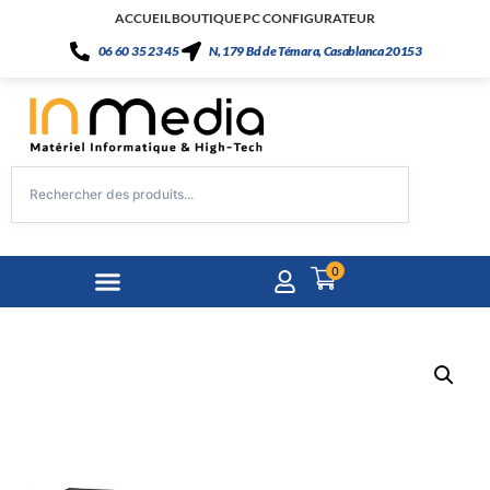
ACCUEIL
BOUTIQUE
PC CONFIGURATEUR
06 60 35 23 45
N, 179 Bd de Témara, Casablanca 20153
0