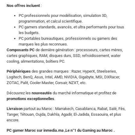
Nos offres incluent
:
PC professionnels pour modélisation, simulation 3D,
programmation, et calcul scientifique.
PC gamers standards, avancés, et ultra performants pour tous
les budgets.
PC portables bureautiques, professionnels ou gamers des
marques les plus reconnues.
Composants PC
de dernière génération : processeurs, cartes mères,
cartes graphiques, RAM, disques durs, SSD, refroidissement, water
cooling, alimentations, boîtiers PC.
Périphériques
des grandes marques : Razer, HyperX, Steelseries,
Logitech, BenQ, Asus, Intel, AMD, NVIDIA, Gigabyte, MSI, DXRacer,
ZOTAC, Palit, Cooler Master, Corsair, NZXT, etc.
Découvrez les
nouveautés
du marché informatique et profitez de
promotions exceptionnelles
.
Livraison
partout au Maroc : Marrakech, Casablanca, Rabat, Salé, Fès,
Tanger, Tétouan, Oujda, Dakhla, Agadir, El-Jadida, Essaouira, et plus
encore.
PC gamer Maroc sur inmedia.ma ,Le n°1 du Gaming au Maroc .