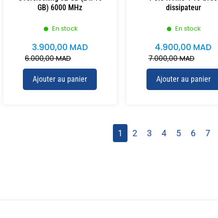
GB) 6000 MHz
dissipateur
En stock
En stock
3.900,00
MAD
4.900,00
MAD
6.000,00
MAD
7.000,00
MAD
Ajouter au panier
Ajouter au panier
1
2
3
4
5
6
7