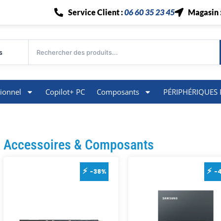
Service Client :
06 60 35 23 45
Magasin 
s
ionnel
Copilot+ PC
Composants
PÉRIPHÉRIQUES 
Accessoires & Composants
-38%
-