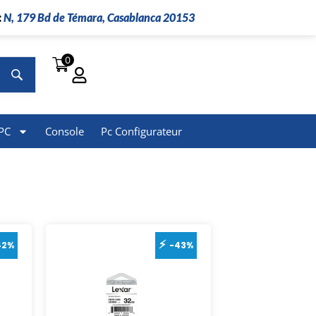
:
N, 179 Bd de Témara, Casablanca 20153
0
Rechercher
PC
Console
Pc Configurateur
42%
-43%