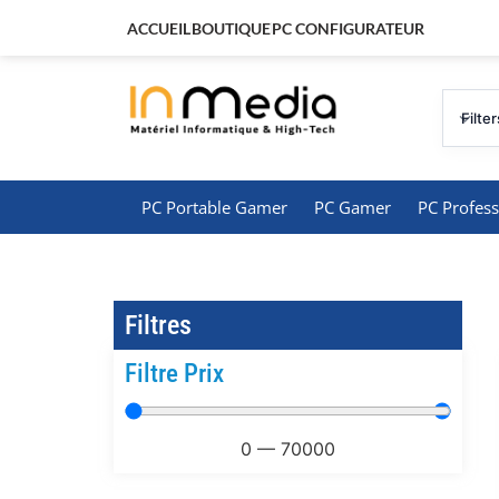
ACCUEIL
BOUTIQUE
PC CONFIGURATEUR
Filter
PC Portable Gamer
PC Gamer
PC Profess
Filtres
Filtre Prix
0
—
70000