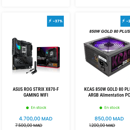
-37%
-
ASUS ROG STRIX X870-F
KCAS 850W GOLD 80 PL
GAMING WIFI
ARGB Alimentation P
En stock
En stock
4.700,00
MAD
850,00
MAD
7.500,00
MAD
1.200,00
MAD