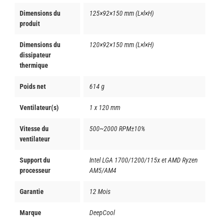
Dimensions du
125×92×150 mm (L×l×H)
produit
Dimensions du
120×92×150 mm (L×l×H)
dissipateur
thermique
Poids net
614 g
Ventilateur(s)
1 x 120 mm
Vitesse du
500~2000 RPM±10%
ventilateur
Support du
Intel LGA 1700/1200/115x et AMD Ryzen
processeur
AM5/AM4
Garantie
12 Mois
Marque
DeepCool