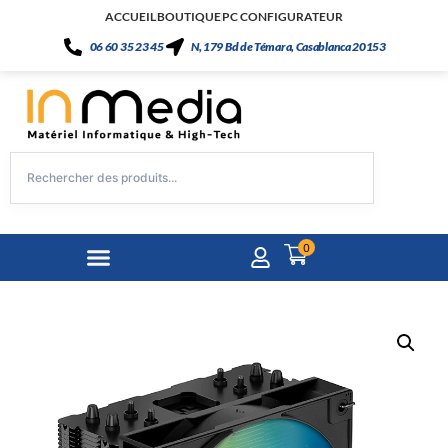
ACCUEIL
BOUTIQUE
PC CONFIGURATEUR
06 60 35 23 45
N, 179 Bd de Témara, Casablanca 20153
0