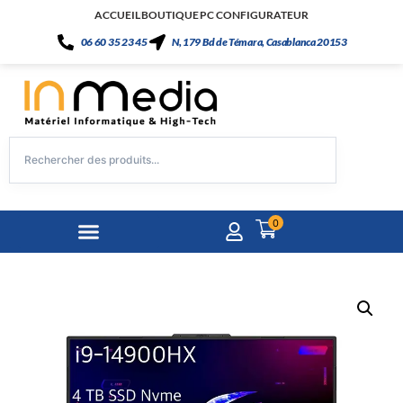
ACCUEIL
BOUTIQUE
PC CONFIGURATEUR
06 60 35 23 45
N, 179 Bd de Témara, Casablanca 20153
0