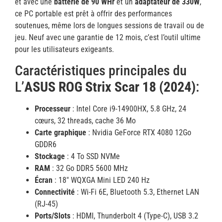
et avec une
batterie de 90 WHr
et un
adaptateur de 330W
,
ce PC portable est prêt à offrir des performances
soutenues, même lors de longues sessions de travail ou de
jeu. Neuf avec une garantie de 12 mois, c’est l’outil ultime
pour les utilisateurs exigeants.
Caractéristiques principales du
L’
ASUS ROG Strix Scar 18 (2024)
:
Processeur
: Intel Core i9-14900HX, 5.8 GHz, 24
cœurs, 32 threads, cache 36 Mo
Carte graphique
: Nvidia GeForce RTX 4080 12Go
GDDR6
Stockage
: 4 To SSD NVMe
RAM
: 32 Go DDR5 5600 MHz
Écran
: 18″ WQXGA Mini LED 240 Hz
Connectivité
: Wi-Fi 6E, Bluetooth 5.3, Ethernet LAN
(RJ-45)
Ports/Slots
: HDMI, Thunderbolt 4 (Type-C), USB 3.2