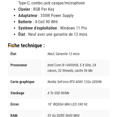
Type-C, combo jack casque/microphone
Clavier
: RGB Per Key
Adaptateur
: 330W Power Supply
Batterie
: 4-Cell 90 WHr
Système d’exploitation
: Windows 11 Pro
État
: Neuf avec une garantie de 12 mois
Fiche technique :
État
Neuf, Garantie 12 mois
Processeur
Intel Core i9-14900HX, 5.8 GHz, 24
cœurs, 32 threads, cache 36 Mo
Carte graphique
Nvidia GeForce RTX 4080 12Go GDDR6
Stockage
4 To SSD NVMe
Écran
18" WQXGA Mini LED 240 Hz
RAM
32 Go DDR5 5600 MHz