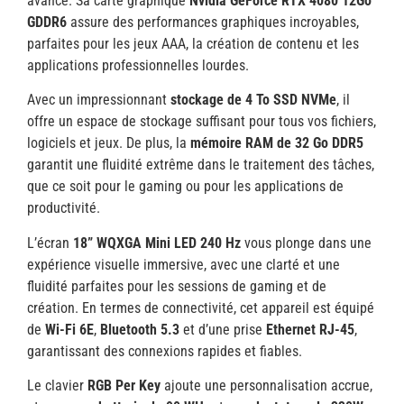
avancé. Sa carte graphique
Nvidia GeForce RTX 4080 12Go
GDDR6
assure des performances graphiques incroyables,
parfaites pour les jeux AAA, la création de contenu et les
applications professionnelles lourdes.
Avec un impressionnant
stockage de 4 To SSD NVMe
, il
offre un espace de stockage suffisant pour tous vos fichiers,
logiciels et jeux. De plus, la
mémoire RAM de 32 Go DDR5
garantit une fluidité extrême dans le traitement des tâches,
que ce soit pour le gaming ou pour les applications de
productivité.
L’écran
18” WQXGA Mini LED 240 Hz
vous plonge dans une
expérience visuelle immersive, avec une clarté et une
fluidité parfaites pour les sessions de gaming et de
création. En termes de connectivité, cet appareil est équipé
de
Wi-Fi 6E
,
Bluetooth 5.3
et d’une prise
Ethernet RJ-45
,
garantissant des connexions rapides et fiables.
Le clavier
RGB Per Key
ajoute une personnalisation accrue,