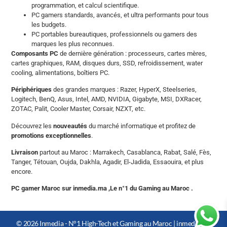
programmation, et calcul scientifique.
PC gamers standards, avancés, et ultra performants pour tous
les budgets.
PC portables bureautiques, professionnels ou gamers des
marques les plus reconnues.
Composants PC
de dernière génération : processeurs, cartes mères,
cartes graphiques, RAM, disques durs, SSD, refroidissement, water
cooling, alimentations, boîtiers PC.
Périphériques
des grandes marques : Razer, HyperX, Steelseries,
Logitech, BenQ, Asus, Intel, AMD, NVIDIA, Gigabyte, MSI, DXRacer,
ZOTAC, Palit, Cooler Master, Corsair, NZXT, etc.
Découvrez les
nouveautés
du marché informatique et profitez de
promotions exceptionnelles
.
Livraison
partout au Maroc : Marrakech, Casablanca, Rabat, Salé, Fès,
Tanger, Tétouan, Oujda, Dakhla, Agadir, El-Jadida, Essaouira, et plus
encore.
PC gamer Maroc sur inmedia.ma ,Le n°1 du Gaming au Maroc .
© 2026 Inmedia - N°1 High-Tech et Gaming au Maroc |
inmedia.ma