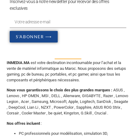
Inscrivez-vous à notre newsletter pour recevoir des offres
exclusives
S'ABONNER ⟶
INMEDIA.MA
est votre destination incontournable pour l’achat et la
vente de matériel informatique au Maroc. Nous proposons des setups
gaming, pc de bureau, pc portables, et pc gamer, ainsi que tous les
composants et périphériques nécessaires.
Nous vous garantissons le choix des plus grandes marques :
ASUS ,
Lenovo , HP OMEN , MSI , DELL , Alienware, GIGABYTE , Razer , Lenovo
Legion , Acer , Samsung, Microsoft, Apple, Logitech, SanDisk , Seagate
, DeepCool, Lian Li , NZXT , PowerColor , Sapphire, ASUS ROG Strix ,
Corsair , Cooler Master , be quiet, Kingston, G.Skill , Crucial .
Nos offres incluent
:
PC professionnels pour modélisation, simulation 3D,