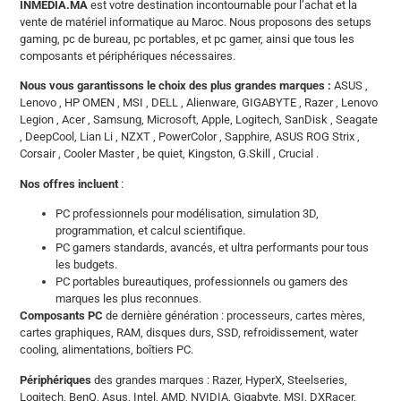
INMEDIA.MA
est votre destination incontournable pour l’achat et la
vente de matériel informatique au Maroc. Nous proposons des setups
gaming, pc de bureau, pc portables, et pc gamer, ainsi que tous les
composants et périphériques nécessaires.
Nous vous garantissons le choix des plus grandes marques :
ASUS ,
Lenovo , HP OMEN , MSI , DELL , Alienware, GIGABYTE , Razer , Lenovo
Legion , Acer , Samsung, Microsoft, Apple, Logitech, SanDisk , Seagate
, DeepCool, Lian Li , NZXT , PowerColor , Sapphire, ASUS ROG Strix ,
Corsair , Cooler Master , be quiet, Kingston, G.Skill , Crucial .
Nos offres incluent
:
PC professionnels pour modélisation, simulation 3D,
programmation, et calcul scientifique.
PC gamers standards, avancés, et ultra performants pour tous
les budgets.
PC portables bureautiques, professionnels ou gamers des
marques les plus reconnues.
Composants PC
de dernière génération : processeurs, cartes mères,
cartes graphiques, RAM, disques durs, SSD, refroidissement, water
cooling, alimentations, boîtiers PC.
Périphériques
des grandes marques : Razer, HyperX, Steelseries,
Logitech, BenQ, Asus, Intel, AMD, NVIDIA, Gigabyte, MSI, DXRacer,