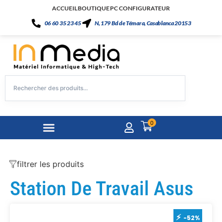
ACCUEIL
BOUTIQUE
PC CONFIGURATEUR
06 60 35 23 45
N, 179 Bd de Témara, Casablanca 20153
0
filtrer les produits
Station De Travail Asus
-52%