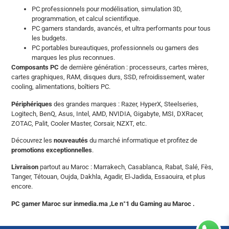
PC professionnels pour modélisation, simulation 3D,
programmation, et calcul scientifique.
PC gamers standards, avancés, et ultra performants pour tous
les budgets.
PC portables bureautiques, professionnels ou gamers des
marques les plus reconnues.
Composants PC
de dernière génération : processeurs, cartes mères,
cartes graphiques, RAM, disques durs, SSD, refroidissement, water
cooling, alimentations, boîtiers PC.
Périphériques
des grandes marques : Razer, HyperX, Steelseries,
Logitech, BenQ, Asus, Intel, AMD, NVIDIA, Gigabyte, MSI, DXRacer,
ZOTAC, Palit, Cooler Master, Corsair, NZXT, etc.
Découvrez les
nouveautés
du marché informatique et profitez de
promotions exceptionnelles
.
Livraison
partout au Maroc : Marrakech, Casablanca, Rabat, Salé, Fès,
Tanger, Tétouan, Oujda, Dakhla, Agadir, El-Jadida, Essaouira, et plus
encore.
PC gamer Maroc sur inmedia.ma ,Le n°1 du Gaming au Maroc .