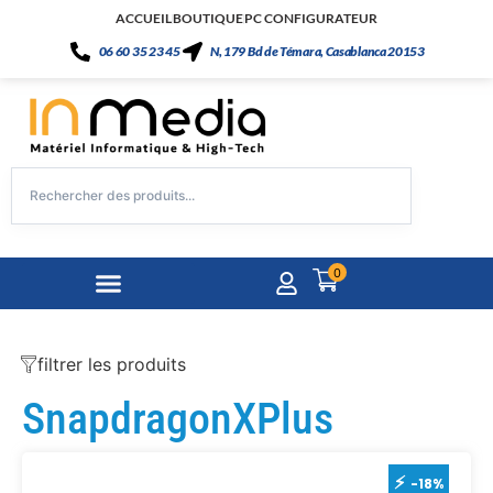
ACCUEIL
BOUTIQUE
PC CONFIGURATEUR
06 60 35 23 45
N, 179 Bd de Témara, Casablanca 20153
0
filtrer les produits
SnapdragonXPlus
-18%