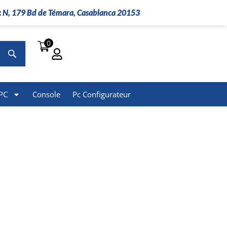
:
N, 179 Bd de Témara, Casablanca 20153
0
Rechercher
PC
Console
Pc Configurateur