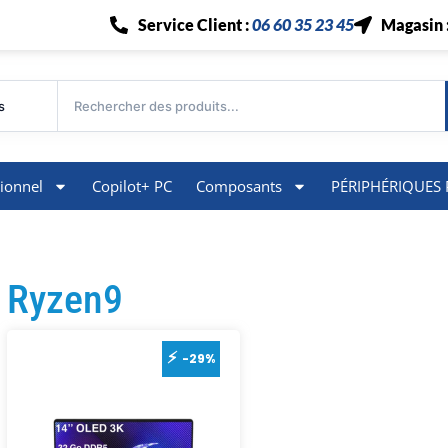
Service Client :
06 60 35 23 45
Magasin 
s
ionnel
Copilot+ PC
Composants
PÉRIPHÉRIQUES 
Ryzen9
-29%