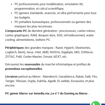
PC professionnels pour modélisation, simulation 3D,
programmation, et calcul scientifique.
PC gamers standards, avancés, et ultra performants pour tous
les budgets.
PC portables bureautiques, professionnels ou gamers des
marques les plus reconnues.
Composants PC
de dernière génération : processeurs, cartes mères,
cartes graphiques, RAM, disques durs, SSD, refroidissement, water
cooling, alimentations, boîtiers PC.
Périphériques
des grandes marques : Razer, HyperX, Steelseries,
Logitech, BenQ, Asus, Intel, AMD, NVIDIA, Gigabyte, MSI, DXRacer,
ZOTAC, Palit, Cooler Master, Corsair, NZXT, etc.
Découvrez les
nouveautés
du marché informatique et profitez de
promotions exceptionnelles
.
Livraison
partout au Maroc : Marrakech, Casablanca, Rabat, Salé, Fès,
Tanger, Tétouan, Oujda, Dakhla, Agadir, El-Jadida, Essaouira, et plus
encore.
PC gamer Maroc sur inmedia.ma ,Le n°1 du Gaming au Maroc .