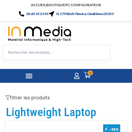
ACCUEIL
BOUTIQUE
PC CONFIGURATEUR
06 60 35 23 45
N, 179 Bd de Témara, Casablanca 20153
0
filtrer les produits
Lightweight Laptop
-35%