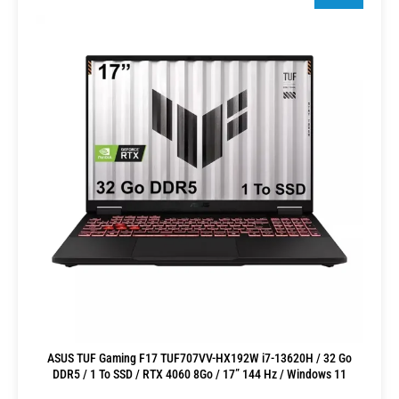
ASUS TUF Gaming F17 TUF707VV-HX192W i7-13620H / 32 Go
DDR5 / 1 To SSD / RTX 4060 8Go / 17” 144 Hz / Windows 11