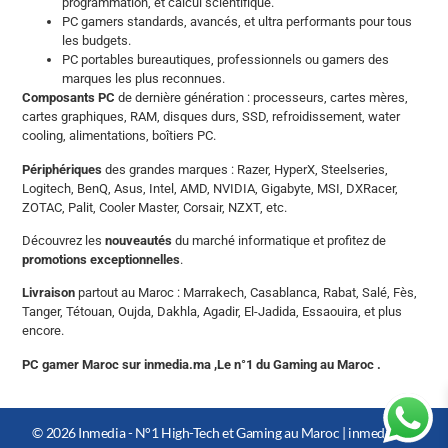
programmation, et calcul scientifique.
PC gamers standards, avancés, et ultra performants pour tous
les budgets.
PC portables bureautiques, professionnels ou gamers des
marques les plus reconnues.
Composants PC
de dernière génération : processeurs, cartes mères,
cartes graphiques, RAM, disques durs, SSD, refroidissement, water
cooling, alimentations, boîtiers PC.
Périphériques
des grandes marques : Razer, HyperX, Steelseries,
Logitech, BenQ, Asus, Intel, AMD, NVIDIA, Gigabyte, MSI, DXRacer,
ZOTAC, Palit, Cooler Master, Corsair, NZXT, etc.
Découvrez les
nouveautés
du marché informatique et profitez de
promotions exceptionnelles
.
Livraison
partout au Maroc : Marrakech, Casablanca, Rabat, Salé, Fès,
Tanger, Tétouan, Oujda, Dakhla, Agadir, El-Jadida, Essaouira, et plus
encore.
PC gamer Maroc sur inmedia.ma ,Le n°1 du Gaming au Maroc .
© 2026 Inmedia - N°1 High-Tech et Gaming au Maroc |
inmedia.ma