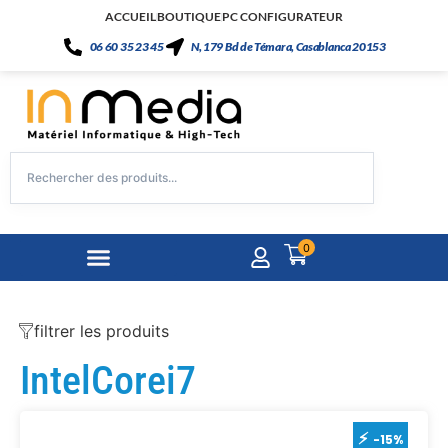
ACCUEIL
BOUTIQUE
PC CONFIGURATEUR
06 60 35 23 45
N, 179 Bd de Témara, Casablanca 20153
0
filtrer les produits
IntelCorei7
-15%