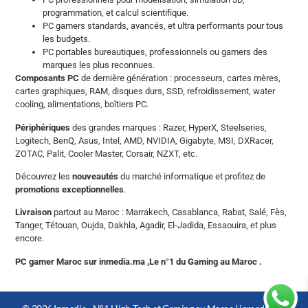
programmation, et calcul scientifique.
PC gamers standards, avancés, et ultra performants pour tous
les budgets.
PC portables bureautiques, professionnels ou gamers des
marques les plus reconnues.
Composants PC
de dernière génération : processeurs, cartes mères,
cartes graphiques, RAM, disques durs, SSD, refroidissement, water
cooling, alimentations, boîtiers PC.
Périphériques
des grandes marques : Razer, HyperX, Steelseries,
Logitech, BenQ, Asus, Intel, AMD, NVIDIA, Gigabyte, MSI, DXRacer,
ZOTAC, Palit, Cooler Master, Corsair, NZXT, etc.
Découvrez les
nouveautés
du marché informatique et profitez de
promotions exceptionnelles
.
Livraison
partout au Maroc : Marrakech, Casablanca, Rabat, Salé, Fès,
Tanger, Tétouan, Oujda, Dakhla, Agadir, El-Jadida, Essaouira, et plus
encore.
PC gamer Maroc sur inmedia.ma ,Le n°1 du Gaming au Maroc .