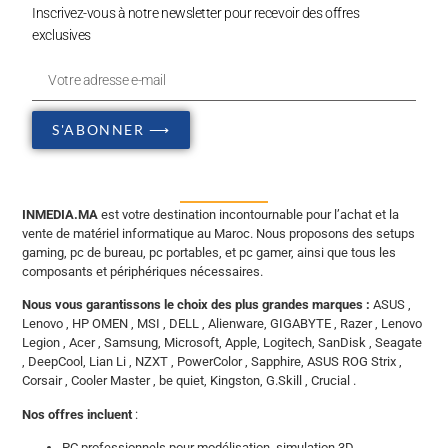
Inscrivez-vous à notre newsletter pour recevoir des offres
exclusives
S'ABONNER ⟶
INMEDIA.MA
est votre destination incontournable pour l’achat et la
vente de matériel informatique au Maroc. Nous proposons des setups
gaming, pc de bureau, pc portables, et pc gamer, ainsi que tous les
composants et périphériques nécessaires.
Nous vous garantissons le choix des plus grandes marques :
ASUS ,
Lenovo , HP OMEN , MSI , DELL , Alienware, GIGABYTE , Razer , Lenovo
Legion , Acer , Samsung, Microsoft, Apple, Logitech, SanDisk , Seagate
, DeepCool, Lian Li , NZXT , PowerColor , Sapphire, ASUS ROG Strix ,
Corsair , Cooler Master , be quiet, Kingston, G.Skill , Crucial .
Nos offres incluent
:
PC professionnels pour modélisation, simulation 3D,