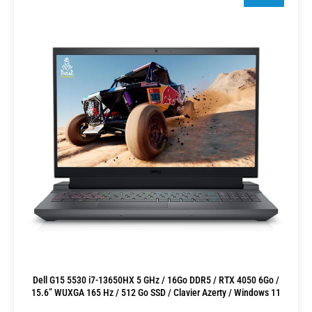
Dell G15 5530 i7-13650HX 5 GHz / 16Go DDR5 / RTX 4050 6Go /
15.6” WUXGA 165 Hz / 512 Go SSD / Clavier Azerty / Windows 11