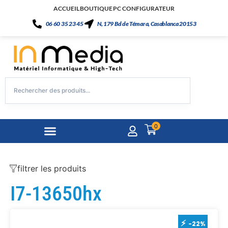
ACCUEIL
BOUTIQUE
PC CONFIGURATEUR
06 60 35 23 45
N, 179 Bd de Témara, Casablanca 20153
0
filtrer les produits
I7-13650hx
-22%