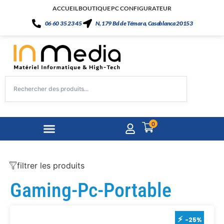
ACCUEIL
BOUTIQUE
PC CONFIGURATEUR
06 60 35 23 45
N, 179 Bd de Témara, Casablanca 20153
0
filtrer les produits
Gaming-Pc-Portable
-25%