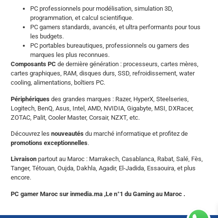
PC professionnels pour modélisation, simulation 3D,
programmation, et calcul scientifique.
PC gamers standards, avancés, et ultra performants pour tous
les budgets.
PC portables bureautiques, professionnels ou gamers des
marques les plus reconnues.
Composants PC
de dernière génération : processeurs, cartes mères,
cartes graphiques, RAM, disques durs, SSD, refroidissement, water
cooling, alimentations, boîtiers PC.
Périphériques
des grandes marques : Razer, HyperX, Steelseries,
Logitech, BenQ, Asus, Intel, AMD, NVIDIA, Gigabyte, MSI, DXRacer,
ZOTAC, Palit, Cooler Master, Corsair, NZXT, etc.
Découvrez les
nouveautés
du marché informatique et profitez de
promotions exceptionnelles
.
Livraison
partout au Maroc : Marrakech, Casablanca, Rabat, Salé, Fès,
Tanger, Tétouan, Oujda, Dakhla, Agadir, El-Jadida, Essaouira, et plus
encore.
PC gamer Maroc sur inmedia.ma ,Le n°1 du Gaming au Maroc .