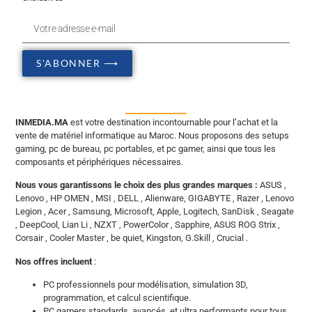
S'ABONNER ⟶
INMEDIA.MA
est votre destination incontournable pour l’achat et la
vente de matériel informatique au Maroc. Nous proposons des setups
gaming, pc de bureau, pc portables, et pc gamer, ainsi que tous les
composants et périphériques nécessaires.
Nous vous garantissons le choix des plus grandes marques :
ASUS ,
Lenovo , HP OMEN , MSI , DELL , Alienware, GIGABYTE , Razer , Lenovo
Legion , Acer , Samsung, Microsoft, Apple, Logitech, SanDisk , Seagate
, DeepCool, Lian Li , NZXT , PowerColor , Sapphire, ASUS ROG Strix ,
Corsair , Cooler Master , be quiet, Kingston, G.Skill , Crucial .
Nos offres incluent
:
PC professionnels pour modélisation, simulation 3D,
programmation, et calcul scientifique.
PC gamers standards, avancés, et ultra performants pour tous