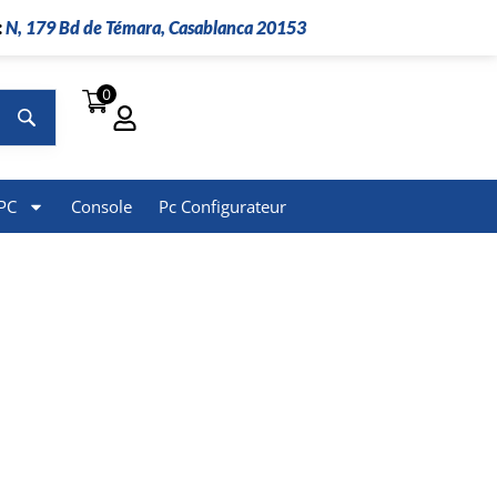
:
N, 179 Bd de Témara, Casablanca 20153
0
Rechercher
PC
Console
Pc Configurateur