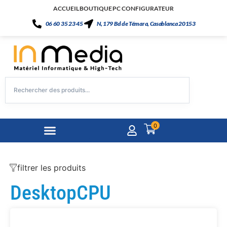
ACCUEIL
BOUTIQUE
PC CONFIGURATEUR
06 60 35 23 45
N, 179 Bd de Témara, Casablanca 20153
0
filtrer les produits
DesktopCPU