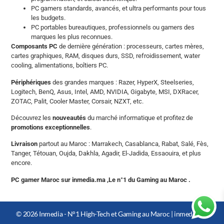
PC gamers standards, avancés, et ultra performants pour tous
les budgets.
PC portables bureautiques, professionnels ou gamers des
marques les plus reconnues.
Composants PC
de dernière génération : processeurs, cartes mères,
cartes graphiques, RAM, disques durs, SSD, refroidissement, water
cooling, alimentations, boîtiers PC.
Périphériques
des grandes marques : Razer, HyperX, Steelseries,
Logitech, BenQ, Asus, Intel, AMD, NVIDIA, Gigabyte, MSI, DXRacer,
ZOTAC, Palit, Cooler Master, Corsair, NZXT, etc.
Découvrez les
nouveautés
du marché informatique et profitez de
promotions exceptionnelles
.
Livraison
partout au Maroc : Marrakech, Casablanca, Rabat, Salé, Fès,
Tanger, Tétouan, Oujda, Dakhla, Agadir, El-Jadida, Essaouira, et plus
encore.
PC gamer Maroc sur inmedia.ma ,Le n°1 du Gaming au Maroc .
© 2026 Inmedia - N°1 High-Tech et Gaming au Maroc |
inmedia.ma