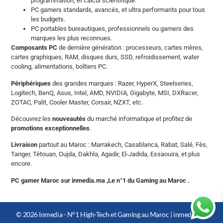
programmation, et calcul scientifique.
PC gamers standards, avancés, et ultra performants pour tous
les budgets.
PC portables bureautiques, professionnels ou gamers des
marques les plus reconnues.
Composants PC
de dernière génération : processeurs, cartes mères,
cartes graphiques, RAM, disques durs, SSD, refroidissement, water
cooling, alimentations, boîtiers PC.
Périphériques
des grandes marques : Razer, HyperX, Steelseries,
Logitech, BenQ, Asus, Intel, AMD, NVIDIA, Gigabyte, MSI, DXRacer,
ZOTAC, Palit, Cooler Master, Corsair, NZXT, etc.
Découvrez les
nouveautés
du marché informatique et profitez de
promotions exceptionnelles
.
Livraison
partout au Maroc : Marrakech, Casablanca, Rabat, Salé, Fès,
Tanger, Tétouan, Oujda, Dakhla, Agadir, El-Jadida, Essaouira, et plus
encore.
PC gamer Maroc sur inmedia.ma ,Le n°1 du Gaming au Maroc .
© 2026 Inmedia - N°1 High-Tech et Gaming au Maroc |
inmedia.ma