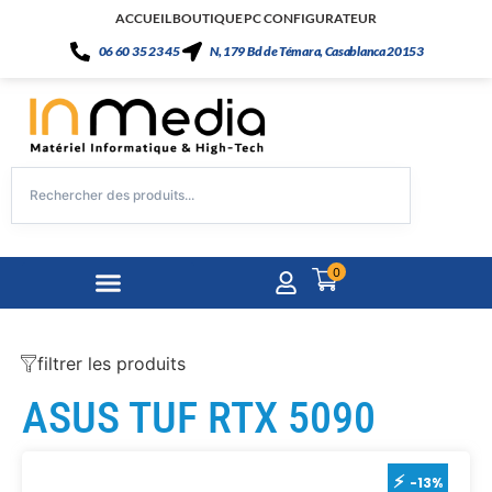
ACCUEIL
BOUTIQUE
PC CONFIGURATEUR
06 60 35 23 45
N, 179 Bd de Témara, Casablanca 20153
0
filtrer les produits
ASUS TUF RTX 5090
-13%