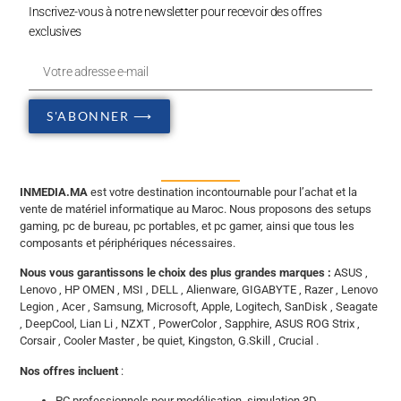
Inscrivez-vous à notre newsletter pour recevoir des offres
exclusives
S'ABONNER ⟶
INMEDIA.MA
est votre destination incontournable pour l’achat et la
vente de matériel informatique au Maroc. Nous proposons des setups
gaming, pc de bureau, pc portables, et pc gamer, ainsi que tous les
composants et périphériques nécessaires.
Nous vous garantissons le choix des plus grandes marques :
ASUS ,
Lenovo , HP OMEN , MSI , DELL , Alienware, GIGABYTE , Razer , Lenovo
Legion , Acer , Samsung, Microsoft, Apple, Logitech, SanDisk , Seagate
, DeepCool, Lian Li , NZXT , PowerColor , Sapphire, ASUS ROG Strix ,
Corsair , Cooler Master , be quiet, Kingston, G.Skill , Crucial .
Nos offres incluent
:
PC professionnels pour modélisation, simulation 3D,