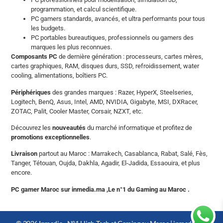
programmation, et calcul scientifique.
PC gamers standards, avancés, et ultra performants pour tous
les budgets.
PC portables bureautiques, professionnels ou gamers des
marques les plus reconnues.
Composants PC
de dernière génération : processeurs, cartes mères,
cartes graphiques, RAM, disques durs, SSD, refroidissement, water
cooling, alimentations, boîtiers PC.
Périphériques
des grandes marques : Razer, HyperX, Steelseries,
Logitech, BenQ, Asus, Intel, AMD, NVIDIA, Gigabyte, MSI, DXRacer,
ZOTAC, Palit, Cooler Master, Corsair, NZXT, etc.
Découvrez les
nouveautés
du marché informatique et profitez de
promotions exceptionnelles
.
Livraison
partout au Maroc : Marrakech, Casablanca, Rabat, Salé, Fès,
Tanger, Tétouan, Oujda, Dakhla, Agadir, El-Jadida, Essaouira, et plus
encore.
PC gamer Maroc sur inmedia.ma ,Le n°1 du Gaming au Maroc .