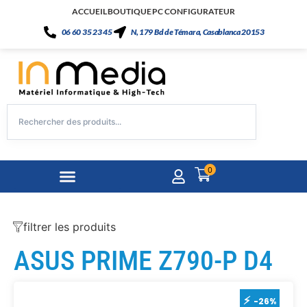
ACCUEIL
BOUTIQUE
PC CONFIGURATEUR
06 60 35 23 45
N, 179 Bd de Témara, Casablanca 20153
0
filtrer les produits
ASUS PRIME Z790-P D4
-26%