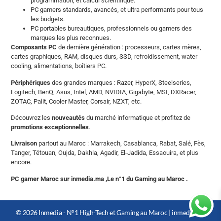
programmation, et calcul scientifique.
PC gamers standards, avancés, et ultra performants pour tous
les budgets.
PC portables bureautiques, professionnels ou gamers des
marques les plus reconnues.
Composants PC
de dernière génération : processeurs, cartes mères,
cartes graphiques, RAM, disques durs, SSD, refroidissement, water
cooling, alimentations, boîtiers PC.
Périphériques
des grandes marques : Razer, HyperX, Steelseries,
Logitech, BenQ, Asus, Intel, AMD, NVIDIA, Gigabyte, MSI, DXRacer,
ZOTAC, Palit, Cooler Master, Corsair, NZXT, etc.
Découvrez les
nouveautés
du marché informatique et profitez de
promotions exceptionnelles
.
Livraison
partout au Maroc : Marrakech, Casablanca, Rabat, Salé, Fès,
Tanger, Tétouan, Oujda, Dakhla, Agadir, El-Jadida, Essaouira, et plus
encore.
PC gamer Maroc sur inmedia.ma ,Le n°1 du Gaming au Maroc .
© 2026 Inmedia - N°1 High-Tech et Gaming au Maroc |
inmedia.ma