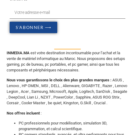
S'ABONNER ⟶
INMEDIA.MA
est votre destination incontournable pour l’achat et la
vente de matériel informatique au Maroc. Nous proposons des setups
gaming, pc de bureau, pc portables, et pc gamer, ainsi que tous les
composants et périphériques nécessaires.
Nous vous garantissons le choix des plus grandes marques :
ASUS ,
Lenovo , HP OMEN , MSI , DELL , Alienware, GIGABYTE , Razer , Lenovo
Legion , Acer , Samsung, Microsoft, Apple, Logitech, SanDisk , Seagate
, DeepCool, Lian Li , NZXT , PowerColor , Sapphire, ASUS ROG Strix ,
Corsair , Cooler Master , be quiet, Kingston, G.Skill , Crucial .
Nos offres incluent
:
PC professionnels pour modélisation, simulation 3D,
programmation, et calcul scientifique.
PC gamers standards, avancés, et ultra performants pour tous