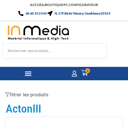
ACCUEIL
BOUTIQUE
PC CONFIGURATEUR
06 60 35 23 45
N, 179 Bd de Témara, Casablanca 20153
0
filtrer les produits
ActonIII