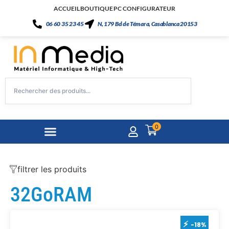
ACCUEIL
BOUTIQUE
PC CONFIGURATEUR
06 60 35 23 45
N, 179 Bd de Témara, Casablanca 20153
0
filtrer les produits
32GoRAM
-18%