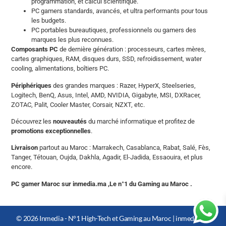
programmation, et calcul scientifique.
PC gamers standards, avancés, et ultra performants pour tous
les budgets.
PC portables bureautiques, professionnels ou gamers des
marques les plus reconnues.
Composants PC
de dernière génération : processeurs, cartes mères,
cartes graphiques, RAM, disques durs, SSD, refroidissement, water
cooling, alimentations, boîtiers PC.
Périphériques
des grandes marques : Razer, HyperX, Steelseries,
Logitech, BenQ, Asus, Intel, AMD, NVIDIA, Gigabyte, MSI, DXRacer,
ZOTAC, Palit, Cooler Master, Corsair, NZXT, etc.
Découvrez les
nouveautés
du marché informatique et profitez de
promotions exceptionnelles
.
Livraison
partout au Maroc : Marrakech, Casablanca, Rabat, Salé, Fès,
Tanger, Tétouan, Oujda, Dakhla, Agadir, El-Jadida, Essaouira, et plus
encore.
PC gamer Maroc sur inmedia.ma ,Le n°1 du Gaming au Maroc .
© 2026 Inmedia - N°1 High-Tech et Gaming au Maroc |
inmedia.ma