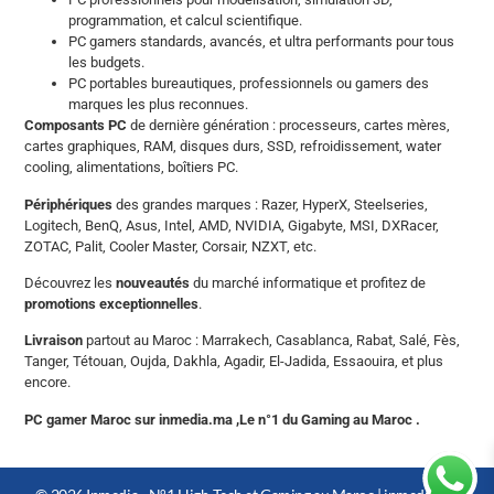
programmation, et calcul scientifique.
PC gamers standards, avancés, et ultra performants pour tous
les budgets.
PC portables bureautiques, professionnels ou gamers des
marques les plus reconnues.
Composants PC
de dernière génération : processeurs, cartes mères,
cartes graphiques, RAM, disques durs, SSD, refroidissement, water
cooling, alimentations, boîtiers PC.
Périphériques
des grandes marques : Razer, HyperX, Steelseries,
Logitech, BenQ, Asus, Intel, AMD, NVIDIA, Gigabyte, MSI, DXRacer,
ZOTAC, Palit, Cooler Master, Corsair, NZXT, etc.
Découvrez les
nouveautés
du marché informatique et profitez de
promotions exceptionnelles
.
Livraison
partout au Maroc : Marrakech, Casablanca, Rabat, Salé, Fès,
Tanger, Tétouan, Oujda, Dakhla, Agadir, El-Jadida, Essaouira, et plus
encore.
PC gamer Maroc sur inmedia.ma ,Le n°1 du Gaming au Maroc .