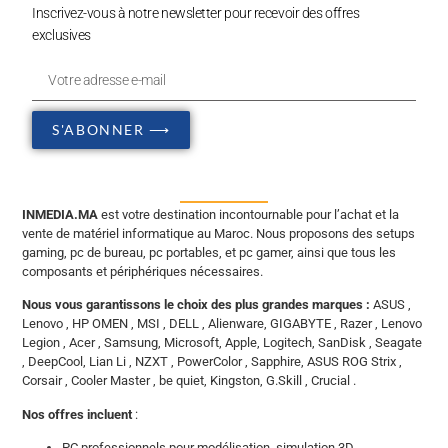
Inscrivez-vous à notre newsletter pour recevoir des offres
exclusives
S'ABONNER ⟶
INMEDIA.MA
est votre destination incontournable pour l’achat et la
vente de matériel informatique au Maroc. Nous proposons des setups
gaming, pc de bureau, pc portables, et pc gamer, ainsi que tous les
composants et périphériques nécessaires.
Nous vous garantissons le choix des plus grandes marques :
ASUS ,
Lenovo , HP OMEN , MSI , DELL , Alienware, GIGABYTE , Razer , Lenovo
Legion , Acer , Samsung, Microsoft, Apple, Logitech, SanDisk , Seagate
, DeepCool, Lian Li , NZXT , PowerColor , Sapphire, ASUS ROG Strix ,
Corsair , Cooler Master , be quiet, Kingston, G.Skill , Crucial .
Nos offres incluent
:
PC professionnels pour modélisation, simulation 3D,