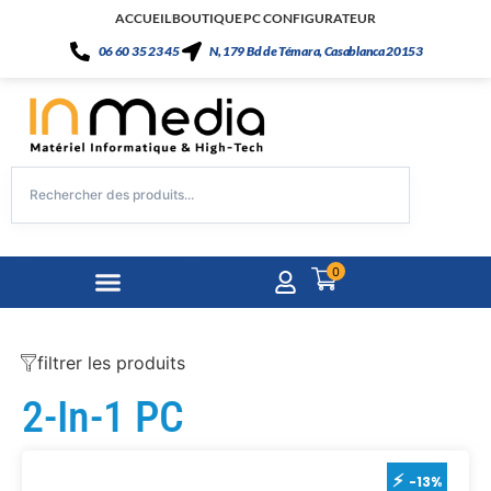
ACCUEIL
BOUTIQUE
PC CONFIGURATEUR
06 60 35 23 45
N, 179 Bd de Témara, Casablanca 20153
0
filtrer les produits
2-In-1 PC
-13%