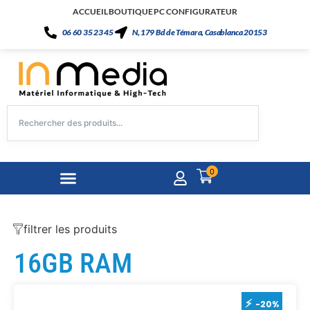
ACCUEIL
BOUTIQUE
PC CONFIGURATEUR
06 60 35 23 45
N, 179 Bd de Témara, Casablanca 20153
0
filtrer les produits
16GB RAM
-20%