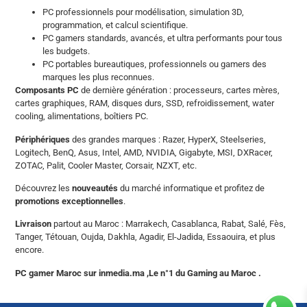
PC professionnels pour modélisation, simulation 3D,
programmation, et calcul scientifique.
PC gamers standards, avancés, et ultra performants pour tous
les budgets.
PC portables bureautiques, professionnels ou gamers des
marques les plus reconnues.
Composants PC
de dernière génération : processeurs, cartes mères,
cartes graphiques, RAM, disques durs, SSD, refroidissement, water
cooling, alimentations, boîtiers PC.
Périphériques
des grandes marques : Razer, HyperX, Steelseries,
Logitech, BenQ, Asus, Intel, AMD, NVIDIA, Gigabyte, MSI, DXRacer,
ZOTAC, Palit, Cooler Master, Corsair, NZXT, etc.
Découvrez les
nouveautés
du marché informatique et profitez de
promotions exceptionnelles
.
Livraison
partout au Maroc : Marrakech, Casablanca, Rabat, Salé, Fès,
Tanger, Tétouan, Oujda, Dakhla, Agadir, El-Jadida, Essaouira, et plus
encore.
PC gamer Maroc sur inmedia.ma ,Le n°1 du Gaming au Maroc .