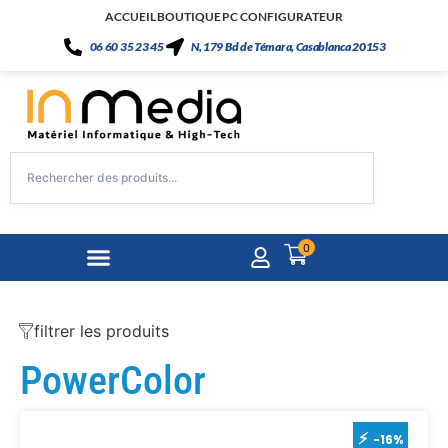
ACCUEIL
BOUTIQUE
PC CONFIGURATEUR
06 60 35 23 45
N, 179 Bd de Témara, Casablanca 20153
0
filtrer les produits
PowerColor
-16%