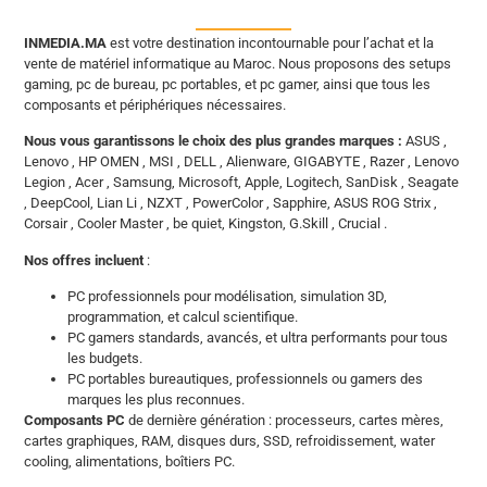
INMEDIA.MA
est votre destination incontournable pour l’achat et la
vente de matériel informatique au Maroc. Nous proposons des setups
gaming, pc de bureau, pc portables, et pc gamer, ainsi que tous les
composants et périphériques nécessaires.
Nous vous garantissons le choix des plus grandes marques :
ASUS ,
Lenovo , HP OMEN , MSI , DELL , Alienware, GIGABYTE , Razer , Lenovo
Legion , Acer , Samsung, Microsoft, Apple, Logitech, SanDisk , Seagate
, DeepCool, Lian Li , NZXT , PowerColor , Sapphire, ASUS ROG Strix ,
Corsair , Cooler Master , be quiet, Kingston, G.Skill , Crucial .
Nos offres incluent
:
PC professionnels pour modélisation, simulation 3D,
programmation, et calcul scientifique.
PC gamers standards, avancés, et ultra performants pour tous
les budgets.
PC portables bureautiques, professionnels ou gamers des
marques les plus reconnues.
Composants PC
de dernière génération : processeurs, cartes mères,
cartes graphiques, RAM, disques durs, SSD, refroidissement, water
cooling, alimentations, boîtiers PC.