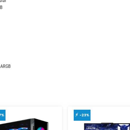
ular
GB
s ARGB
7%
-23%