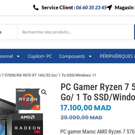
Service Client :
06 60 35 23 45
Magasin 
s
ionnel
Copilot+ PC
Composants
PÉRIPHÉRIQUES 
 7 5700X/RX 9070 XT 16G/32 Go/ 1 To SSD/Windows 11
PC Gamer Ryzen 7 
Go/ 1 To SSD/Wind
17.100,00
MAD
20.000,00
MAD
PC gamer Maroc AMD Ryzen 7 57