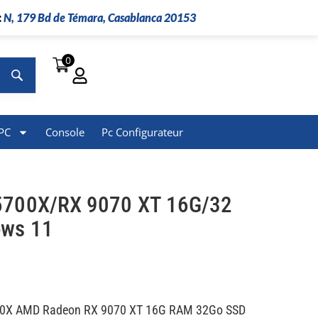
:
N, 179 Bd de Témara, Casablanca 20153
0
Rechercher
PC
Console
Pc Configurateur
5700X/RX 9070 XT 16G/32
ows 11
00X AMD Radeon RX 9070 XT 16G RAM 32Go SSD