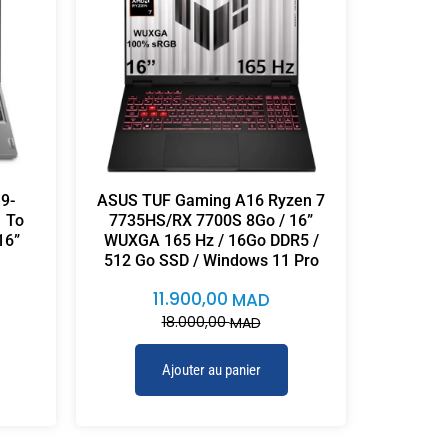
9-
ASUS TUF Gaming A16 Ryzen 7
1 To
7735HS/RX 7700S 8Go / 16”
16”
WUXGA 165 Hz / 16Go DDR5 /
512 Go SSD / Windows 11 Pro
11.900,00
MAD
18.000,00
MAD
Ajouter au panier