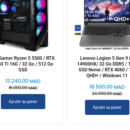
Gamer Ryzen 5 5500 / RTX
Lenovo Legion 5 Gen 9 i
0 Ti 16G / 32 Go / 512 Go
14900HX/ 32 Go DDR5 / 
SSD
SSD Nvme / RTX 4060 / 
QHD+ / Windows 11
13.240,00
MAD
18.500,00
MAD
16.000,00
MAD
24.000,00
MAD
Ajouter au panier
Ajouter au panier