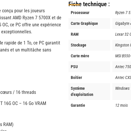
Fiche technique :
conçu pour les joueurs
Processeur
Ryzen 7 5
puissant AMD Ryzen 7 5700X et de
Carte Graphique
Gigabyte
 OC, ce PC offre une expérience
 exceptionnelles.
RAM
Lexar 32 
 rapide de 1 To, ce PC garantit
Stockage
Kingston 
tanés et un multitâche sans
Carte mère
MSI B550-
PSU
Antec 750
Boîtier
Antec CX
Système
Windows 
cœurs / 16 threads
d’exploitation
 XT 16G OC – 16 Go VRAM
Garantie
12 mois
ts RAM)