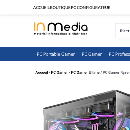
ACCUEIL
BOUTIQUE
PC CONFIGURATEUR
Filter
PC Portable Gamer
PC Gamer
PC Profess
Accueil
/
PC Gamer
/
PC Gamer Ultime
/ PC Gamer Ryzen