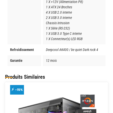
1 X +12V (Alimentation P8)
1 X ATX 24 Broches
4 X USB 2.0 interne
2 X USB 3.0 interne
Chassis intrusion
1 X Série (RS-232)
1 X USB 3.0 Type C interne
1 X Connecteur(s) LED RGB
Refroidissement
Deepcool AK400 / be quiet Dark rock 4
Garantie
12 mois
Produits Similaires
-15%