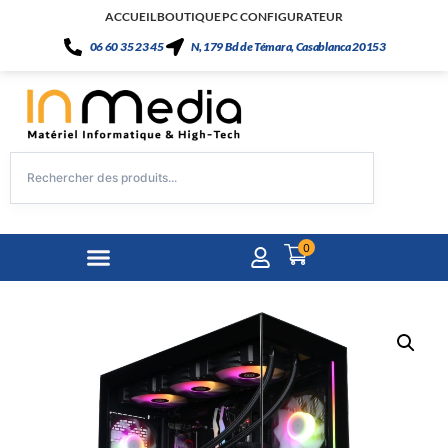
ACCUEIL
BOUTIQUE
PC CONFIGURATEUR
06 60 35 23 45
N, 179 Bd de Témara, Casablanca 20153
0