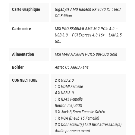
Carte Graphique
Gigabyte AMD Radeon RX 9070 XT 16GB
OC Edition
Carte mère
MSI PRO B840M-B AM5 M.2 PCIe 4.0 –
USB 3.0 – PCI-Express 4.0 16x – LAN 2.5
GbE
Alimentation
MSI MAG A750GN PCIE5 80PLUS Gold
Boîtier
Antec C5 ARGB Fans
CONNECTIQUE
2 X USB 2.0
1 X HDMI Femelle
4 X USB 3.0
1 X RJ45 Femelle
Bouton màj BIOS
3 X Jack 3,5mm Femelle Stéréo
1 X VGA (D-sub 15 Femelle)
3 X Connecteur(s) LED RGB adressable(s)
Audio panneau avant