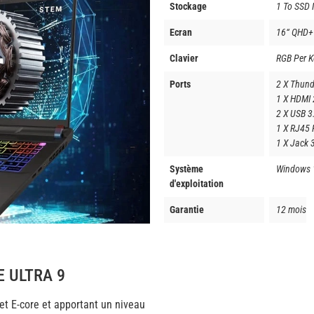
Stockage
1 To SSD 
Ecran
16“ QHD+
Clavier
RGB Per K
Ports
2 X Thund
1 X HDMI 
2 X USB 3
1 X RJ45 
1 X Jack 
Système
Windows 
d'exploitation
Garantie
12 mois
 ULTRA 9
et E-core et apportant un niveau