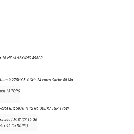
or 16 HX AI A2XWHG-495FR
e Ultra 9 275HX 5.4 GHz 24 cores Cache 40 Mo
Boost 13 TOPS
eForce RTX 5070 Ti 12 Go GDDR7 TGP 175W
R5 5600 MHz (2x 16 Go
Max 96 Go DDR5 )