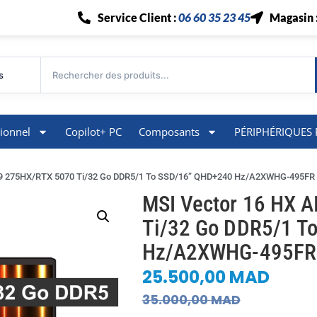
Service Client :
06 60 35 23 45
Magasin 
s
ionnel
Copilot+ PC
Composants
PÉRIPHÉRIQUES 
ra 9 275HX/RTX 5070 Ti/32 Go DDR5/1 To SSD/16” QHD+240 Hz/A2XWHG-495FR
MSI Vector 16 HX A
Ti/32 Go DDR5/1 T
Hz/A2XWHG-495FR
25.500,00
MAD
35.000,00
MAD