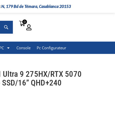
:
N, 179 Bd de Témara, Casablanca 20153
0
Rechercher
PC
Console
Pc Configurateur
I Ultra 9 275HX/RTX 5070
o SSD/16” QHD+240