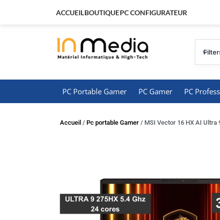
ACCUEIL
BOUTIQUE
PC CONFIGURATEUR
Filter
PC Portable Gamer
PC Gamer
PC Profess
Accueil
/
Pc portable Gamer
/ MSI Vector 16 HX AI Ult