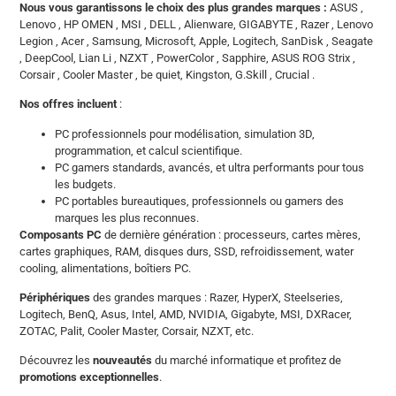
Nous vous garantissons le choix des plus grandes marques :
ASUS ,
Lenovo , HP OMEN , MSI , DELL , Alienware, GIGABYTE , Razer , Lenovo
Legion , Acer , Samsung, Microsoft, Apple, Logitech, SanDisk , Seagate
, DeepCool, Lian Li , NZXT , PowerColor , Sapphire, ASUS ROG Strix ,
Corsair , Cooler Master , be quiet, Kingston, G.Skill , Crucial .
Nos offres incluent
:
PC professionnels pour modélisation, simulation 3D,
programmation, et calcul scientifique.
PC gamers standards, avancés, et ultra performants pour tous
les budgets.
PC portables bureautiques, professionnels ou gamers des
marques les plus reconnues.
Composants PC
de dernière génération : processeurs, cartes mères,
cartes graphiques, RAM, disques durs, SSD, refroidissement, water
cooling, alimentations, boîtiers PC.
Périphériques
des grandes marques : Razer, HyperX, Steelseries,
Logitech, BenQ, Asus, Intel, AMD, NVIDIA, Gigabyte, MSI, DXRacer,
ZOTAC, Palit, Cooler Master, Corsair, NZXT, etc.
Découvrez les
nouveautés
du marché informatique et profitez de
promotions exceptionnelles
.