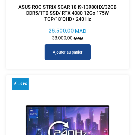
ASUS ROG STRIX SCAR 18 i9-13980HX/32GB
DDR5/1TB SSD/ RTX 4080 12Go 175W
TGP/18″QHD+ 240 Hz
26.500,00
MAD
38.000,00
MAD
Ajouter au panier
-21%