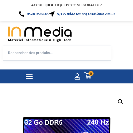
ACCUEIL
BOUTIQUE
PC CONFIGURATEUR
06 60 35 23 45
N, 179 Bd de Témara, Casablanca 20153
0