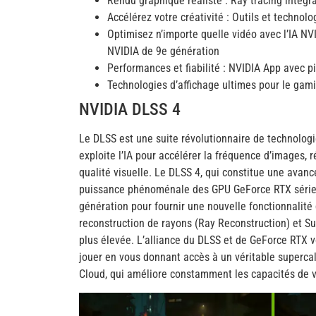
Rendu graphique réaliste : Ray tracing intégr
Accélérez votre créativité : Outils et technol
Optimisez n’importe quelle vidéo avec l’IA N
NVIDIA de 9e génération
Performances et fiabilité : NVIDIA App avec 
Technologies d’affichage ultimes pour le gam
NVIDIA DLSS 4
Le DLSS est une suite révolutionnaire de technolog
exploite l’IA pour accélérer la fréquence d’images, r
qualité visuelle. ‌Le DLSS 4, qui constitue une avancé
puissance phénoménale des GPU GeForce RTX série 
génération pour fournir une nouvelle fonctionnalité
reconstruction de rayons (Ray Reconstruction) et S
plus élevée. L’alliance du DLSS et de GeForce RTX v
jouer en vous donnant accès à un véritable supercal
Cloud, qui améliore constamment les capacités de 