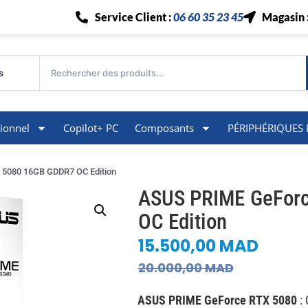
Service Client :
06 60 35 23 45
Magasin 
s
ionnel
Copilot+ PC
Composants
PÉRIPHÉRIQUES 
5080 16GB GDDR7 OC Edition
ASUS PRIME GeFor
OC Edition
15.500,00
MAD
20.000,00
MAD
ASUS PRIME GeForce RTX 5080
: 