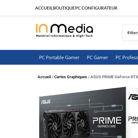
ACCUEIL
BOUTIQUE
PC CONFIGURATEUR
Filter
PC Portable Gamer
PC Gamer
PC Profess
Accueil
/
Cartes Graphiques
/ ASUS PRIME GeForce RTX 